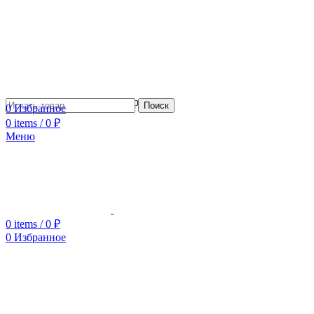
Сотрудничество с дизайнерами
Поиск
0
Избранное
0
items
/
0
₽
Меню
0
items
/
0
₽
0
Избранное
Увеличить