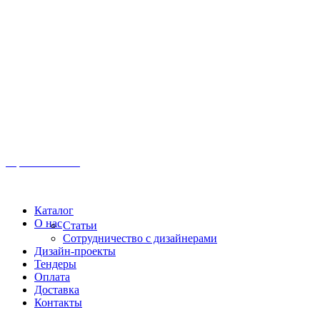
Иркутск, ул. Московская, 1а, 2 этаж
Время работы: Пн-Пт 8:00 - 18:00
Офис:
+7 (3952) 61-70-70
Офис: 61-70-70
Пн-Сб 10:00 - 18:00
Каталог
О нас
Статьи
Сотрудничество с дизайнерами
Дизайн-проекты
Тендеры
Оплата
Доставка
Контакты