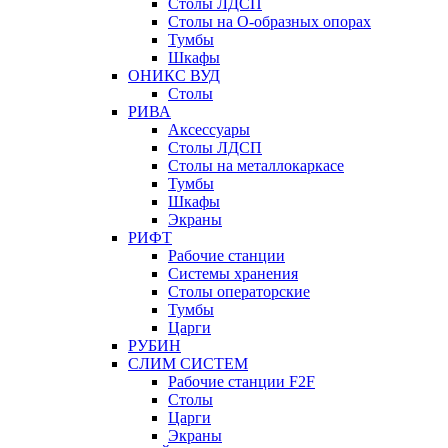
Столы ЛДСП
Столы на О-образных опорах
Тумбы
Шкафы
ОНИКС ВУД
Столы
РИВА
Аксессуары
Столы ЛДСП
Столы на металлокаркасе
Тумбы
Шкафы
Экраны
РИФТ
Рабочие станции
Системы хранения
Столы операторские
Тумбы
Царги
РУБИН
СЛИМ СИСТЕМ
Рабочие станции F2F
Столы
Царги
Экраны