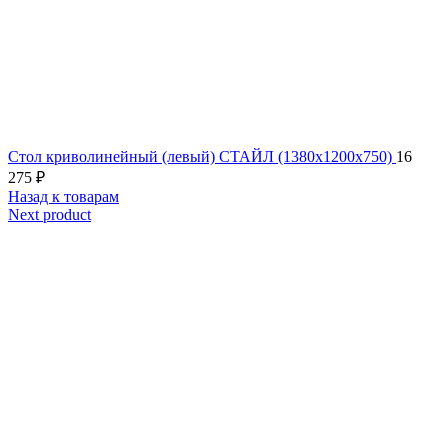
Стол криволинейный (левый) СТАЙЛ (1380х1200х750)
16
275
₽
Назад к товарам
Next product