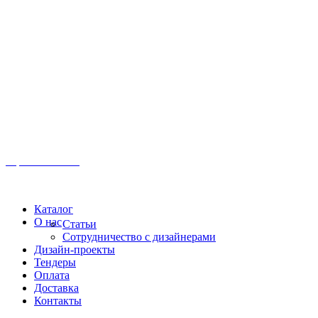
Иркутск, ул. Московская, 1а, 2 этаж
Время работы: Пн-Пт 8:00 - 18:00
Офис:
+7 (3952) 61-70-70
Офис: 61-70-70
Пн-Сб 10:00 - 18:00
Каталог
О нас
Статьи
Сотрудничество с дизайнерами
Дизайн-проекты
Тендеры
Оплата
Доставка
Контакты