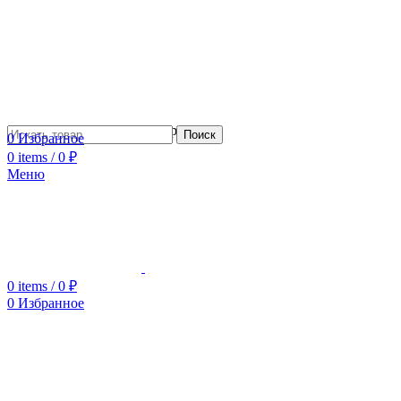
Сотрудничество с дизайнерами
Поиск
0
Избранное
0
items
/
0
₽
Меню
0
items
/
0
₽
0
Избранное