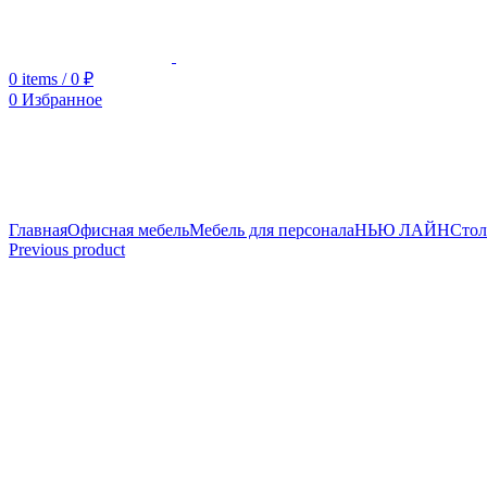
0
items
/
0
₽
0
Избранное
Увеличить
Главная
Офисная мебель
Мебель для персонала
НЬЮ ЛАЙН
Сто
Previous product