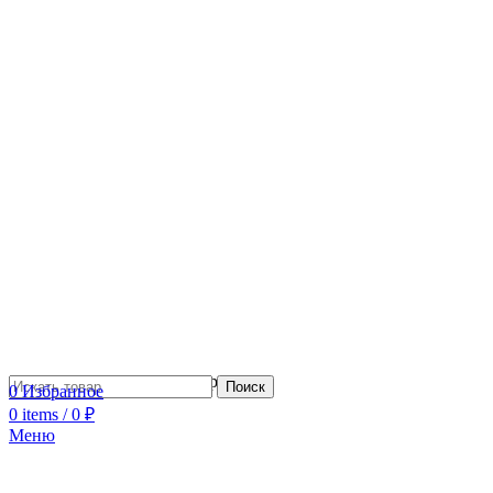
Сотрудничество с дизайнерами
Поиск
0
Избранное
0
items
/
0
₽
Меню