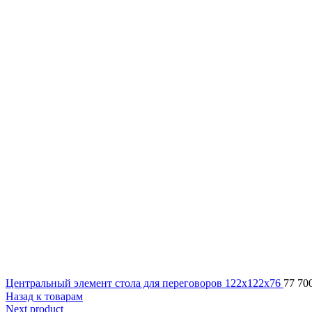
Центральный элемент стола для переговоров 122x122x76
77 70
Назад к товарам
Next product