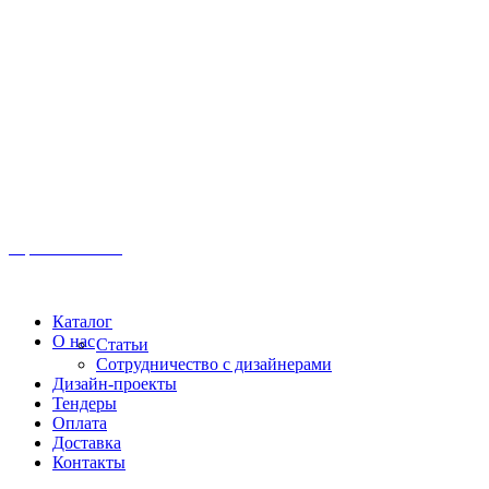
Иркутск, ул. Московская, 1а, 2 этаж
Время работы: Пн-Пт 8:00 - 18:00
Офис:
+7 (3952) 61-70-70
Офис: 61-70-70
Пн-Сб 10:00 - 18:00
Каталог
О нас
Статьи
Сотрудничество с дизайнерами
Дизайн-проекты
Тендеры
Оплата
Доставка
Контакты