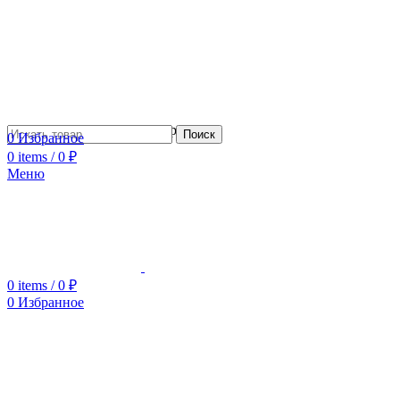
Сотрудничество с дизайнерами
Поиск
0
Избранное
0
items
/
0
₽
Меню
0
items
/
0
₽
0
Избранное
Увеличить