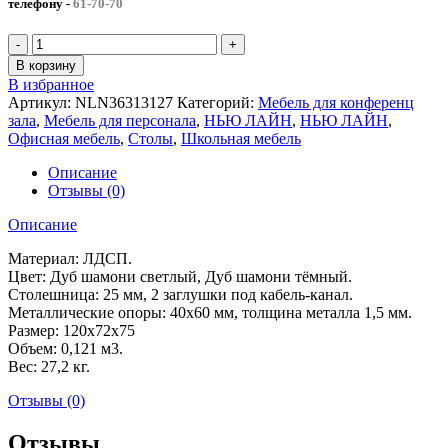
телефону
-
61-70-70
Количество
товара
В корзину
Стол
В избранное
письменный
Артикул:
NLN36313127
Категорий:
Мебель для конференц
на
зала
,
Мебель для персонала
,
НЬЮ ЛАЙН
,
НЬЮ ЛАЙН
,
металлических
Офисная мебель
,
Столы
,
Школьная мебель
опорах
НЬЮ
Описание
ЛАЙН
Отзывы (0)
(120x72x75)
Описание
Материал: ЛДСП.
Цвет: Дуб шамони светлый, Дуб шамони тёмный.
Столешница: 25 мм, 2 заглушки под кабель-канал.
Металлические опоры: 40х60 мм, толщина металла 1,5 мм.
Размер: 120x72x75
Объем: 0,121 м3.
Вес: 27,2 кг.
Отзывы (0)
Отзывы