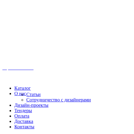
Иркутск, ул. Московская, 1а, 2 этаж
Время работы: Пн-Пт 8:00 - 18:00
Офис:
+7 (3952) 61-70-70
Офис: 61-70-70
Пн-Сб 10:00 - 18:00
Каталог
О нас
Статьи
Сотрудничество с дизайнерами
Дизайн-проекты
Тендеры
Оплата
Доставка
Контакты