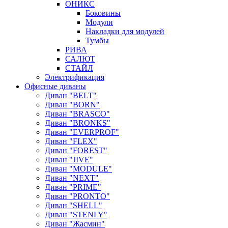
ОНИКС
Боковины
Модули
Накладки для модулей
Тумбы
РИВА
САЛЮТ
СТАЙЛ
Электрификация
Офисные диваны
Диван "BELT"
Диван "BORN"
Диван "BRASCO"
Диван "BRONKS"
Диван "EVERPROF"
Диван "FLEX"
Диван "FOREST"
Диван "JIVE"
Диван "MODULE"
Диван "NEXT"
Диван "PRIME"
Диван "PRONTO"
Диван "SHELL"
Диван "STENLY"
Диван "Жасмин"