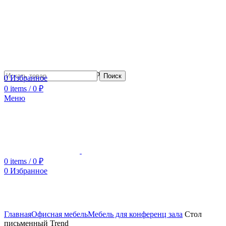
Сотрудничество с дизайнерами
Поиск
0
Избранное
0
items
/
0
₽
Меню
0
items
/
0
₽
0
Избранное
Увеличить
Главная
Офисная мебель
Мебель для конференц зала
Стол
письменный Trend