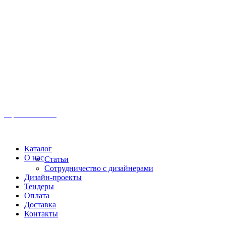
Иркутск, ул. Московская, 1а, 2 этаж
Время работы: Пн-Пт 8:00 - 18:00
Офис:
+7 (3952) 61-70-70
Офис: 61-70-70
Пн-Сб 10:00 - 18:00
Каталог
О нас
Статьи
Сотрудничество с дизайнерами
Дизайн-проекты
Тендеры
Оплата
Доставка
Контакты