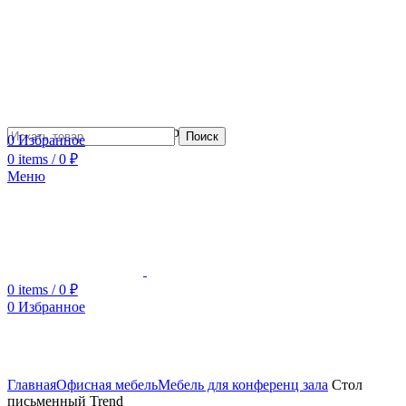
Сотрудничество с дизайнерами
Поиск
0
Избранное
0
items
/
0
₽
Меню
0
items
/
0
₽
0
Избранное
Увеличить
Главная
Офисная мебель
Мебель для конференц зала
Стол
письменный Trend