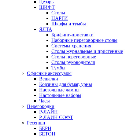
Цезарь
ШИФТ
Столы
ЦАРГИ
Шкафы и тумбы
ЯЛТА
Брифинг-приставки
Наборные переговорные столы
Системы хранения
Столы журнальные и пристенные
Столы переговорные
Столы руководителя
Тумбы
Офисные аксессуары
Вешалки
Корзины для бумаг, урны
Настольные лампы
Настольные наборы
Часы
Перегородки
Р-ЛАЙН
Р-ЛАЙН СОФТ
Ресепшн
БЕРН
БЕТОН