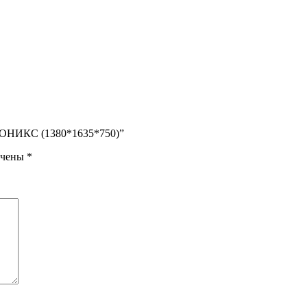
я ОНИКС (1380*1635*750)”
ечены
*