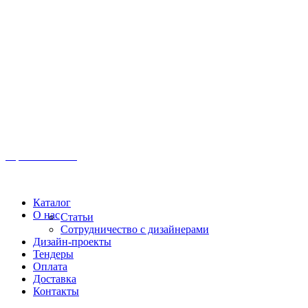
Иркутск, ул. Московская, 1а, 2 этаж
Время работы: Пн-Пт 8:00 - 18:00
Офис:
+7 (3952) 61-70-70
Офис: 61-70-70
Пн-Сб 10:00 - 18:00
Каталог
О нас
Статьи
Сотрудничество с дизайнерами
Дизайн-проекты
Тендеры
Оплата
Доставка
Контакты