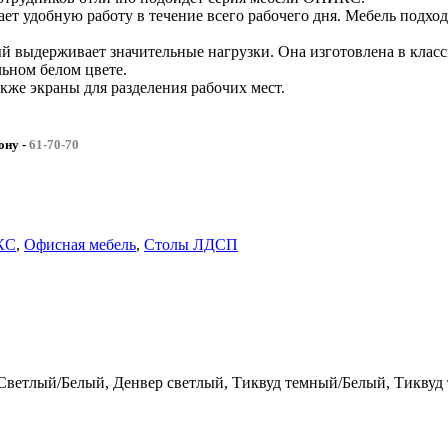
ает удобную работу в течение всего рабочего дня. Мебель подхо
й выдерживает значительные нагрузки. Она изготовлена в класс
льном белом цвете.
кже экраны для разделения рабочих мест.
фону
-
61-70-70
КС
,
Офисная мебель
,
Столы ЛДСП
Светлый/Белый, Денвер светлый, Тиквуд темный/Белый, Тиквуд