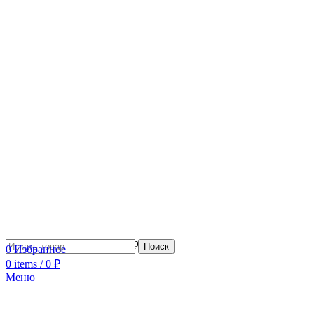
Сотрудничество с дизайнерами
Поиск
0
Избранное
0
items
/
0
₽
Меню