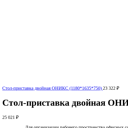
Стол-приставка двойная ОНИКС (1180*1635*750)
23 322
₽
Стол-приставка двойная ОНИ
25 021
₽
Для организации рабочего пространства офисных 