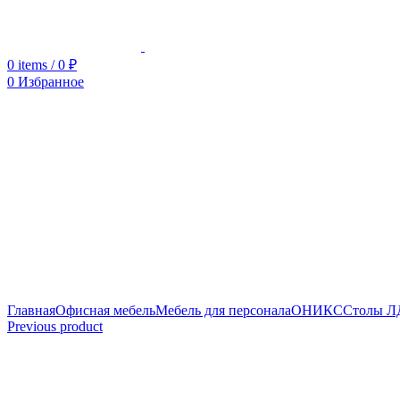
0
items
/
0
₽
0
Избранное
Увеличить
Главная
Офисная мебель
Мебель для персонала
ОНИКС
Столы 
Previous product