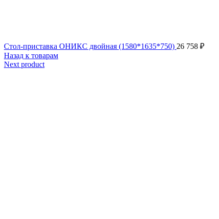
Стол-приставка ОНИКС двойная (1580*1635*750)
26 758
₽
Назад к товарам
Next product