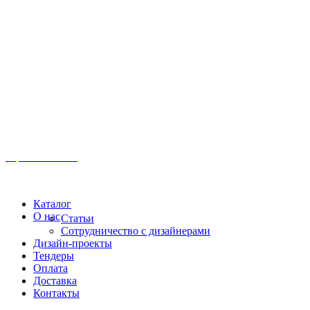
Иркутск, ул. Московская, 1а, 2 этаж
Время работы: Пн-Пт 8:00 - 18:00
Офис:
+7 (3952) 61-70-70
Офис: 61-70-70
Пн-Сб 10:00 - 18:00
Каталог
О нас
Статьи
Сотрудничество с дизайнерами
Дизайн-проекты
Тендеры
Оплата
Доставка
Контакты