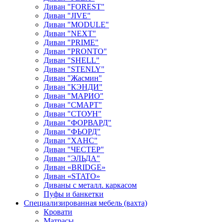
Диван "FOREST"
Диван "JIVE"
Диван "MODULE"
Диван "NEXT"
Диван "PRIME"
Диван "PRONTO"
Диван "SHELL"
Диван "STENLY"
Диван "Жасмин"
Диван "КЭНДИ"
Диван "МАРИО"
Диван "СМАРТ"
Диван "СТОУН"
Диван "ФОРВАРД"
Диван "ФЬОРД"
Диван "ХАНС"
Диван "ЧЕСТЕР"
Диван "ЭЛЬДА"
Диван «BRIDGE»
Диван «STATO»
Диваны с металл. каркасом
Пуфы и банкетки
Специализированная мебель (вахта)
Кровати
Матрасы