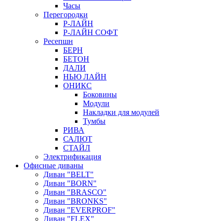
Часы
Перегородки
Р-ЛАЙН
Р-ЛАЙН СОФТ
Ресепшн
БЕРН
БЕТОН
ДАЛИ
НЬЮ ЛАЙН
ОНИКС
Боковины
Модули
Накладки для модулей
Тумбы
РИВА
САЛЮТ
СТАЙЛ
Электрификация
Офисные диваны
Диван "BELT"
Диван "BORN"
Диван "BRASCO"
Диван "BRONKS"
Диван "EVERPROF"
Диван "FLEX"