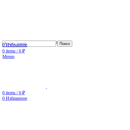
Сотрудничество с дизайнерами
Поиск
0
Избранное
0
items
/
0
₽
Меню
0
items
/
0
₽
0
Избранное