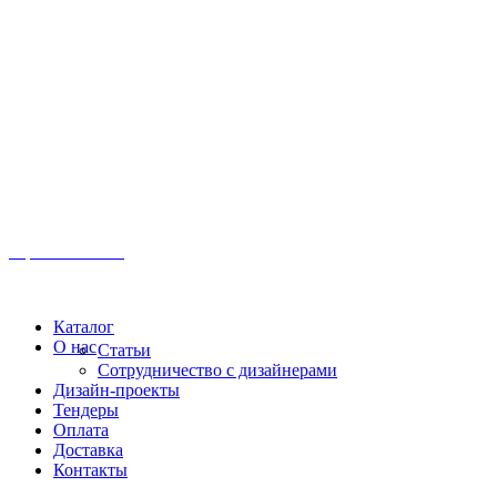
Иркутск, ул. Московская, 1а, 2 этаж
Время работы: Пн-Пт 8:00 - 18:00
Офис:
+7 (3952) 61-70-70
Офис: 61-70-70
Пн-Сб 10:00 - 18:00
Каталог
О нас
Статьи
Сотрудничество с дизайнерами
Дизайн-проекты
Тендеры
Оплата
Доставка
Контакты