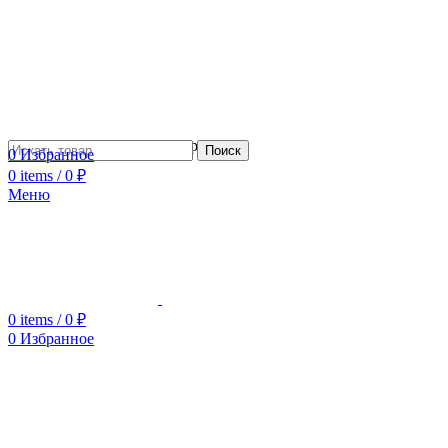
Сотрудничество с дизайнерами
Поиск
0
Избранное
0
items
/
0
₽
Меню
0
items
/
0
₽
0
Избранное