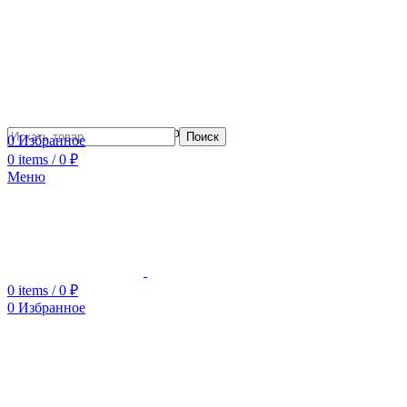
Сотрудничество с дизайнерами
Поиск
0
Избранное
0
items
/
0
₽
Меню
0
items
/
0
₽
0
Избранное
Увеличить