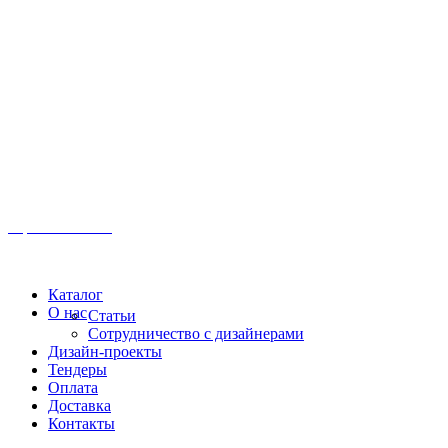
Иркутск, ул. Московская, 1а, 2 этаж
Время работы: Пн-Пт 8:00 - 18:00
Офис:
+7 (3952) 61-70-70
Офис: 61-70-70
Пн-Сб 10:00 - 18:00
Каталог
О нас
Статьи
Сотрудничество с дизайнерами
Дизайн-проекты
Тендеры
Оплата
Доставка
Контакты