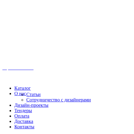
Иркутск, ул. Московская, 1а, 2 этаж
Время работы: Пн-Пт 8:00 - 18:00
Офис:
+7 (3952) 61-70-70
Офис: 61-70-70
Пн-Сб 10:00 - 18:00
Каталог
О нас
Статьи
Сотрудничество с дизайнерами
Дизайн-проекты
Тендеры
Оплата
Доставка
Контакты