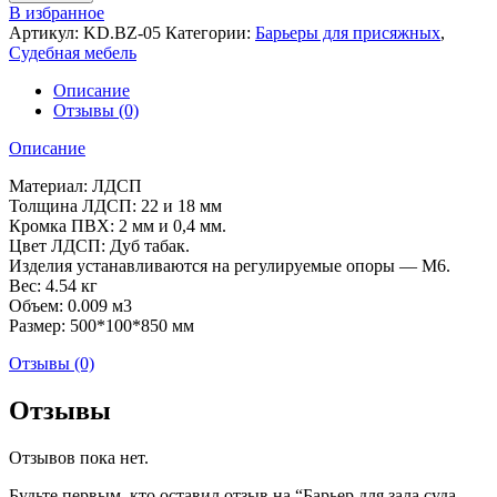
Барьер
В избранное
для
Артикул:
KD.BZ-05
Категории:
Барьеры для присяжных
,
зала
Судебная мебель
суда
КОДЕКС
Описание
(500*100*850)
Отзывы (0)
Описание
Материал: ЛДСП
Толщина ЛДСП: 22 и 18 мм
Кромка ПВХ: 2 мм и 0,4 мм.
Цвет ЛДСП: Дуб табак.
Изделия устанавливаются на регулируемые опоры — М6.
Вес: 4.54 кг
Объем: 0.009 м3
Размер: 500*100*850 мм
Отзывы (0)
Отзывы
Отзывов пока нет.
Будьте первым, кто оставил отзыв на “Барьер для зала суда