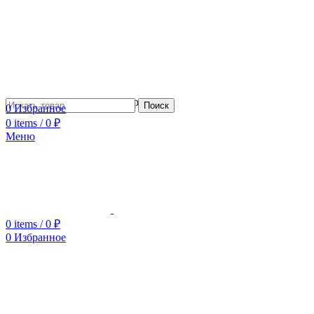
Сотрудничество с дизайнерами
Поиск
0
Избранное
0
items
/
0
₽
Меню
0
items
/
0
₽
0
Избранное
Увеличить